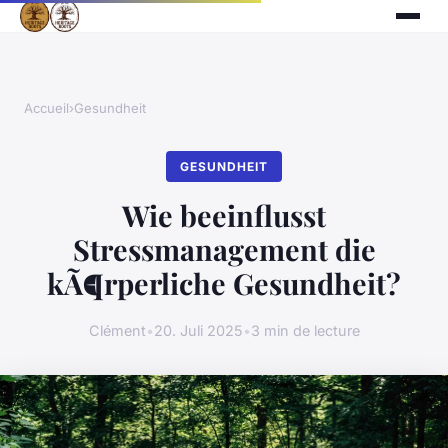
Accueil
›
Gesundheit
GESUNDHEIT
Wie beeinflusst
Stressmanagement die
kÃ¶rperliche Gesundheit?
Clément
•
20. Juli 2025
•
3 min de lecture