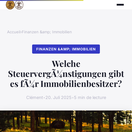
Accueil
›
Finanzen &amp; Immobilien
FINANZEN &AMP; IMMOBILIEN
Welche
SteuervergÃ¼nstigungen gibt
es fÃ¼r Immobilienbesitzer?
Clément
•
20. Juli 2025
•
5 min de lecture