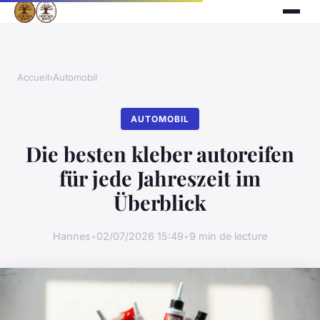
Accueil
›
Automobil
AUTOMOBIL
Die besten kleber autoreifen
für jede Jahreszeit im
Überblick
Hannes
•
02/07/2026 15:49
•
9 min de lecture