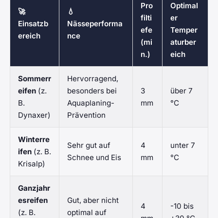
Pro
Optimal
🚀
💧
filti
er
Einsatzb
Nässeperforma
efe
Temper
ereich
nce
(mi
aturber
n.)
eich
Sommerr
Hervorragend,
eifen
(z.
besonders bei
3
über 7
B.
Aquaplaning-
mm
°C
Dynaxer)
Prävention
Winterre
Sehr gut auf
4
unter 7
ifen
(z. B.
Schnee und Eis
mm
°C
Krisalp)
Ganzjahr
esreifen
Gut, aber nicht
4
-10 bis
(z. B.
optimal auf